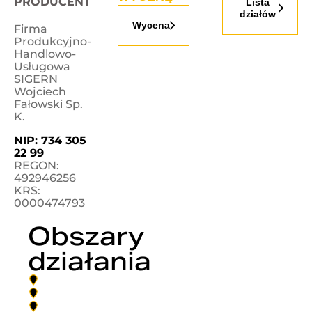
PRODUCENT
Lista
działów
Wycena
Firma
Produkcyjno-
Handlowo-
Usługowa
SIGERN
Wojciech
Fałowski Sp.
K.
NIP:
734 305
22 99
REGON:
492946256
KRS:
0000474793
Obszary
działania
Polska
Niemcy
Austria